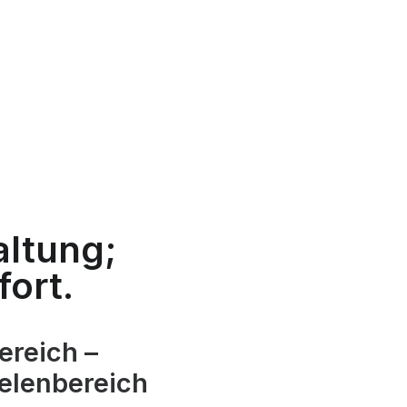
altung;
ort.
reich –
ielenbereich