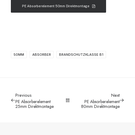
PE Absorberelement 50mm Direktmontage
50MM
ABSORBER
BRANDSCHUTZKLASSE B1
Previous
Next
PE Absorberelement
PE Absorberelement
25mm Direktmontage
80mm Direktmontage