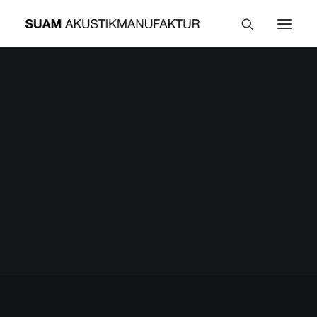
Die Akustikmanufaktur
Nachhaltigkeit
Produkte
Anwendungsbereiche
Raumakustik am Arbeitsplatz
Zuhause
Individualismus
Akustiklösungen
Materialien & Möglichkeiten
Downloads
Planung
Akustikplaner
Eigene Messung
Aktuelles
Kontakt
Über uns
FAQ